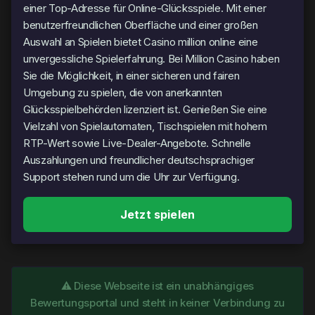
einer Top-Adresse für Online-Glücksspiele. Mit einer
benutzerfreundlichen Oberfläche und einer großen
Auswahl an Spielen bietet Casino million online eine
unvergessliche Spielerfahrung. Bei Million Casino haben
Sie die Möglichkeit, in einer sicheren und fairen
Umgebung zu spielen, die von anerkannten
Glücksspielbehörden lizenziert ist. Genießen Sie eine
Vielzahl von Spielautomaten, Tischspielen mit hohem
RTP-Wert sowie Live-Dealer-Angebote. Schnelle
Auszahlungen und freundlicher deutschsprachiger
Support stehen rund um die Uhr zur Verfügung.
Jetzt spielen
⚠ Diese Webseite ist ein unabhängiges
Bewertungsportal und steht in keiner Verbindung zu