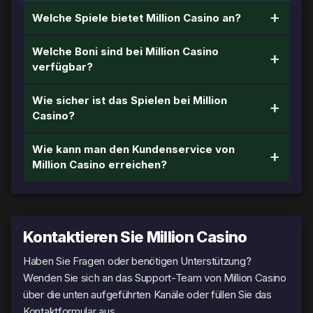
Welche Spiele bietet Million Casino an?
Welche Boni sind bei Million Casino
verfügbar?
Wie sicher ist das Spielen bei Million
Casino?
Wie kann man den Kundenservice von
Million Casino erreichen?
Kontaktieren Sie Million Casino
Haben Sie Fragen oder benötigen Unterstützung?
Wenden Sie sich an das Support-Team von Million Casino
über die unten aufgeführten Kanäle oder füllen Sie das
Kontaktformular aus.