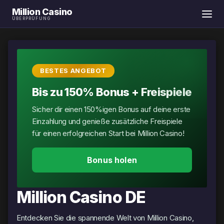
Million Casino
ÜBERPRÜFUNG
BESTES ANGEBOT
Bis zu 150% Bonus + Freispiele
Sicher dir einen 150%igen Bonus auf deine erste
Einzahlung und genieße zusätzliche Freispiele
für einen erfolgreichen Start bei Million Casino!
Bonus holen
Million Casino DE
Entdecken Sie die spannende Welt von Million Casino,