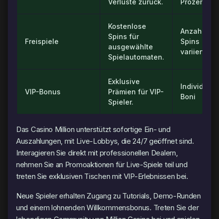
Verluste zurück.
Prozentzah
Kostenlose
Anzahl der
Spins für
Freispiele
Spins
ausgewählte
variiert
Spielautomaten.
Exklusive
Individuell
VIP-Bonus
Prämien für VIP-
Boni
Spieler.
Das Casino Million unterstützt sofortige Ein- und
Auszahlungen, mit Live-Lobbys, die 24/7 geöffnet sind.
Interagieren Sie direkt mit professionellen Dealern,
nehmen Sie an Promoaktionen für Live-Spiele teil und
treten Sie exklusiven Tischen mit VIP-Erlebnissen bei.
Neue Spieler erhalten Zugang zu Tutorials, Demo-Runden
und einem lohnenden Willkommensbonus. Treten Sie der