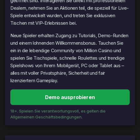
geöffnet sind. Interagieren Sie direkt mit professionellen
Dealern, nehmen Sie an Aktionen teil, die speziell für Live-
Spiele entwickelt wurden, und treten Sie exklusiven
Tischen mit VIP-Erlebnissen bei.
Neue Spieler erhalten Zugang zu Tutorials, Demo-Runden
und einem lohnenden Willkommensbonus. Tauchen Sie
ein in die lebendige Community von Million Casino und
spielen Sie Tischspiele, schnelle Roulettes und trendige
Spielshows von Ihrem Mobilgerät, PC oder Tablet aus –
alles mit voller Privatsphäre, Sicherheit und fair
lizenziertem Gameplay.
Demo ausprobieren
18+. Spielen Sie verantwortungsvoll, es gelten die
Allgemeinen Geschäftsbedingungen.