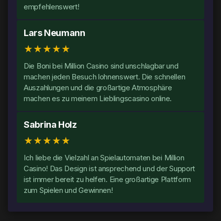
empfehlenswert!
Lars Neumann
★
★
★
★
★
Die Boni bei Million Casino sind unschlagbar und
machen jeden Besuch lohnenswert. Die schnellen
Auszahlungen und die großartige Atmosphäre
machen es zu meinem Lieblingscasino online.
Sabrina Holz
★
★
★
★
★
Ich liebe die Vielzahl an Spielautomaten bei Million
Casino! Das Design ist ansprechend und der Support
ist immer bereit zu helfen. Eine großartige Plattform
zum Spielen und Gewinnen!