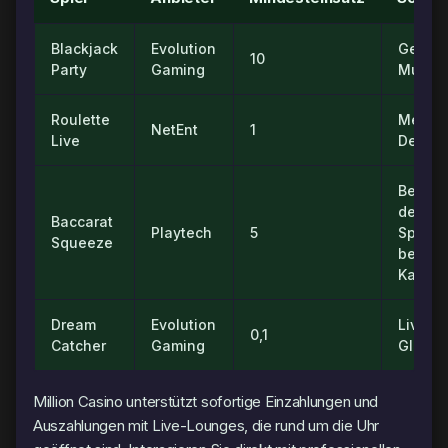
Blackjack
Evolution
Gesell
10
Party
Gaming
Multip
Roulette
Mehrsp
NetEnt
1
Live
Dealer
Beobac
den
Baccarat
Playtech
5
Spann
Squeeze
beim Z
Karten
Dream
Evolution
Livesp
0,1
Catcher
Gaming
Glücks
Million Casino unterstützt sofortige Einzahlungen und
Auszahlungen mit Live-Lounges, die rund um die Uhr