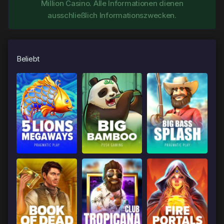
Million Casino. Alle Informationen dienen
ausschließlich Informationszwecken.
Beliebt